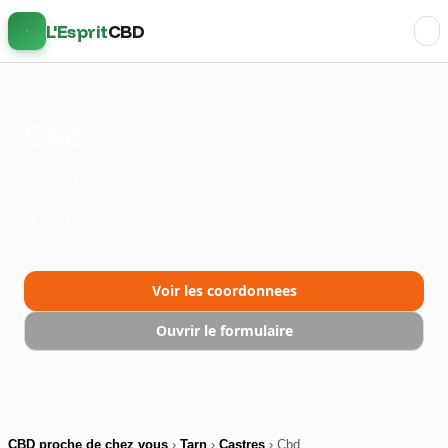
L'Esprit
CBD
Cbd
Cbd est une boutique CBD à Castres.
1/5
1
Impossible de déterminer le nombre d'années d'activité
AVIS
NOTE
Voir les coordonnees
Ouvrir le formulaire
CBD proche de chez vous
›
Tarn
›
Castres
› Cbd