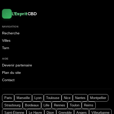
L'Esprit
CBD
NAVIGATION
Recherche
Villes
Tarn
AIDE
Devenir partenaire
Plan du site
Contact
Paris
Marseille
Lyon
Toulouse
Nice
Nantes
Montpellier
Strasbourg
Bordeaux
Lille
Rennes
Toulon
Reims
Saint-Étienne
Le Havre
Dijon
Grenoble
Angers
Villeurbanne